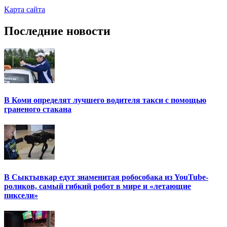
Карта сайта
Последние новости
В Коми определят лучшего водителя такси с помощью
граненого стакана
В Сыктывкар едут знаменитая робособака из YouTube-
роликов, самый гибкий робот в мире и «летающие
пиксели»