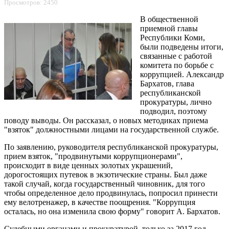
Просмотров: 2450
В общественной
приемной главы
Республики Коми,
были подведены итоги,
связанные с работой
комитета по борьбе с
коррупцией. Александр
Бархатов, глава
республиканской
прокуратуры, лично
подводил, поэтому
поводу выводы. Он рассказал, о новых методиках приема
"взяток" должностными лицами на государственной службе.
По заявлению, руководителя республиканской прокуратуры,
прием взяток, "продвинутыми коррупционерами",
происходит в виде ценных золотых украшений,
дорогостоящих путевок в экзотические страны. Был даже
такой случай, когда государственный чиновник, для того
чтобы определенное дело продвинулась, попросил принести
ему велотренажер, в качестве поощрения. "Коррупция
осталась, но она изменила свою форму" говорит А. Бархатов.
Судебными органами и прокуратурой, только за 2017 год,