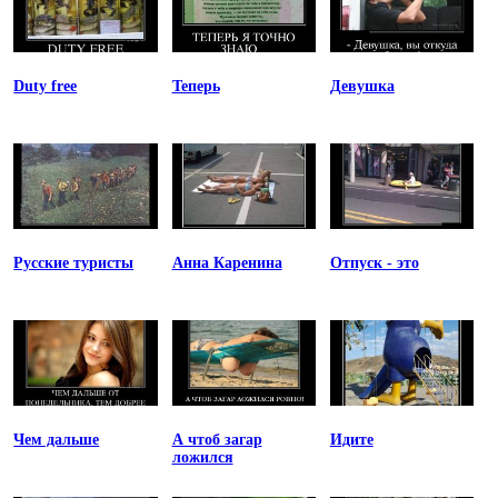
Duty free
Теперь
Девушка
Русские туристы
Анна Каренина
Отпуск - это
Чем дальше
А чтоб загар
Идите
ложился