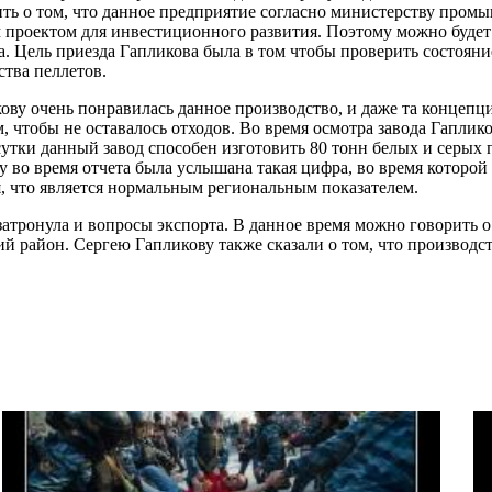
ть о том, что данное предприятие согласно министерству пром
роектом для инвестиционного развития. Поэтому можно будет г
а. Цель приезда Гапликова была в том чтобы проверить состояни
тва пеллетов.
ову очень понравилась данное производство, и даже та концепция
, чтобы не оставалось отходов. Во время осмотра завода Гаплико
сутки данный завод способен изготовить 80 тонн белых и серых
у во время отчета была услышана такая цифра, во время которой 
, что является нормальным региональным показателем.
 затронула и вопросы экспорта. В данное время можно говорить 
ий район. Сергею Гапликову также сказали о том, что производ