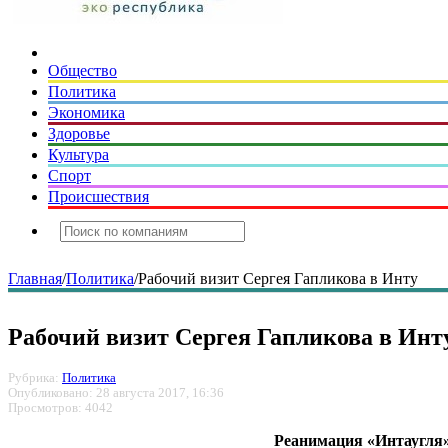
Общество
Политика
Экономика
Здоровье
Культура
Спорт
Происшествия
Главная
/
Политика
/
Рабочий визит Сергея Гапликова в Инту
Рабочий визит Сергея Гапликова в Инт
Рубрика:
Политика
Опубликовано: 28 августа 2017, 16:36
Просмотров: 4042
Реанимация «Интаугля