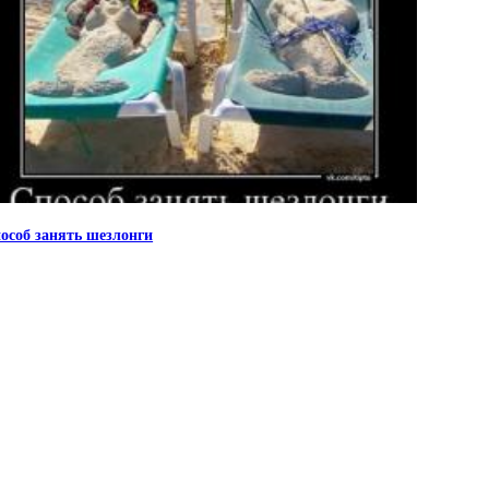
особ занять шезлонги