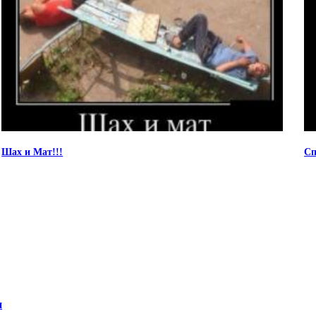
Шах и Мат!!!
Сп
и