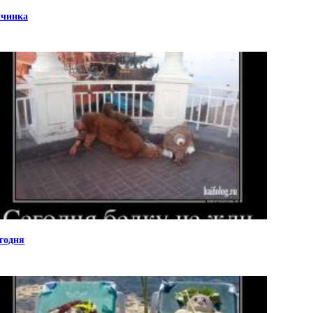
чинка
годня