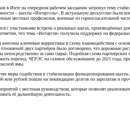
ков в Инте на очередном рабочем заседании затронул тему стаб
ности – шахты «Интауголь». В актуальную дискуссию были вов
нные местных профсоюзов, военные из горноспасательной части
ся с участниками встречи о реальных шагах, произведённых ру
отметив, что тема «Интаугля» получила поддержку на федеральн
 внесены ключевые коррективы в схему взаимодействия с осно
отношений двух партнёров было договорено, что дорожные расход
ы непосредственно за само сырьё. Подобная схема партнёрских
жить переход ЧГРЭС на газовое обслуживание до 2021 года, пр
изисной ямы.
стве меры содействия в стабилизации функционирования шахты
166 млн рублей пошли на ликвидацию долгов по зарплатам и пр
оприятий с местным руководством, которые позволят реализоват
овать её дальнейшую деятельность.