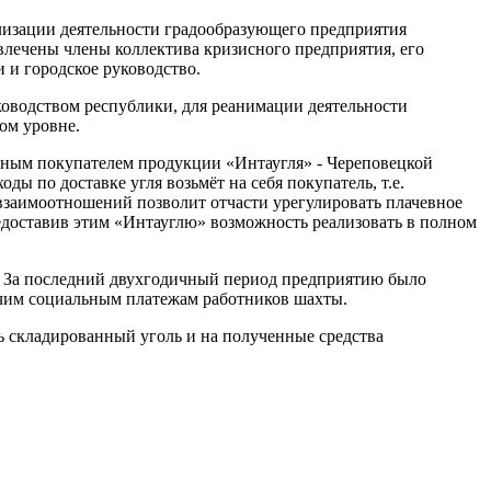
илизации деятельности градообразующего предприятия
лечены члены коллектива кризисного предприятия, его
 и городское руководство.
ководством республики, для реанимации деятельности
ом уровне.
вным покупателем продукции «Интаугля» - Череповецкой
ы по доставке угля возьмёт на себя покупатель, т.е.
 взаимоотношений позволит отчасти урегулировать плачевное
едоставив этим «Интауглю» возможность реализовать в полном
. За последний двухгодичный период предприятию было
очим социальным платежам работников шахты.
ь складированный уголь и на полученные средства