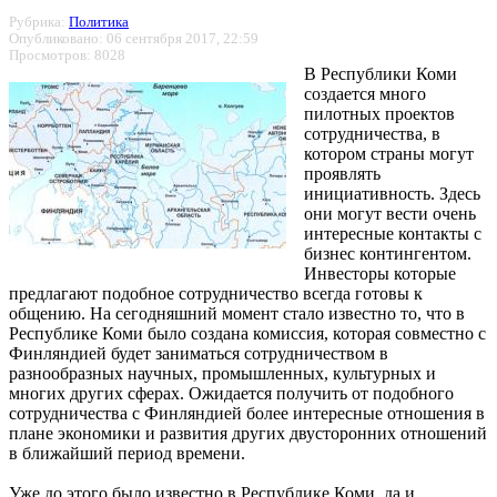
Рубрика:
Политика
Опубликовано: 06 сентября 2017, 22:59
Просмотров: 8028
В Республики Коми
создается много
пилотных проектов
сотрудничества, в
котором страны могут
проявлять
инициативность. Здесь
они могут вести очень
интересные контакты с
бизнес контингентом.
Инвесторы которые
предлагают подобное сотрудничество всегда готовы к
общению. На сегодняшний момент стало известно то, что в
Республике Коми было создана комиссия, которая совместно с
Финляндией будет заниматься сотрудничеством в
разнообразных научных, промышленных, культурных и
многих других сферах. Ожидается получить от подобного
сотрудничества с Финляндией более интересные отношения в
плане экономики и развития других двусторонних отношений
в ближайший период времени.
Уже до этого было известно в Республике Коми, да и