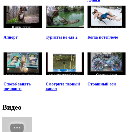
Аппорт
Туристы не еда 2
Когда потеплело
Способ занять
Смотрите первый
Страшный сон
шезлонги
канал
Видео