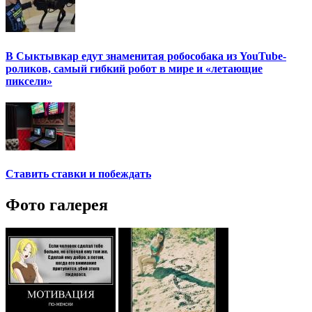
В Сыктывкар едут знаменитая робособака из YouTube-
роликов, самый гибкий робот в мире и «летающие
пиксели»
Ставить ставки и побеждать
Фото галерея