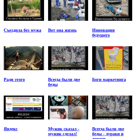
Съездила без мужа
Вот она жизнь
Инновация
будущего
Ради этого
Всегда были две
Боги маркетинга
беды
Яндекс
Мужик сказал -
Всегда были две
мужик сделал!
беды - дураки и
дороги