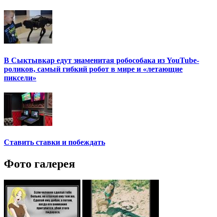
В Сыктывкар едут знаменитая робособака из YouTube-
роликов, самый гибкий робот в мире и «летающие
пиксели»
Ставить ставки и побеждать
Фото галерея