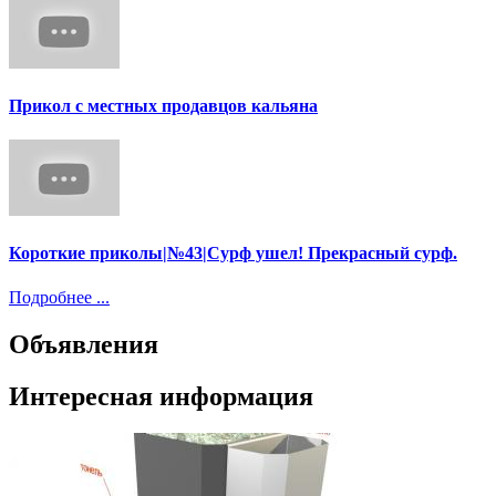
Прикол с местных продавцов кальяна
Короткие приколы|№43|Сурф ушел! Прекрасный сурф.
Подробнее ...
Объявления
Интересная информация