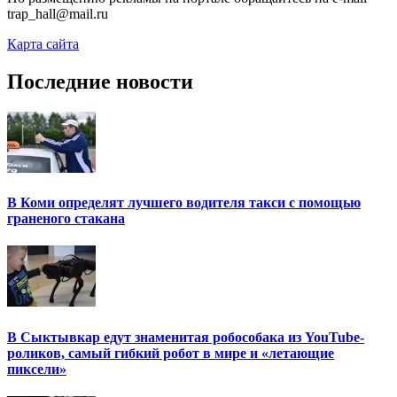
trap_hall@mail.ru
Карта сайта
Последние новости
В Коми определят лучшего водителя такси с помощью
граненого стакана
В Сыктывкар едут знаменитая робособака из YouTube-
роликов, самый гибкий робот в мире и «летающие
пиксели»