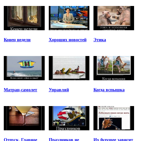
Конец недели
Хороших новостей
Этика
Матрац-самолет
Управляй
Когда вспышка
Отпуск. Главное
Праздников не
Их будущее зависит