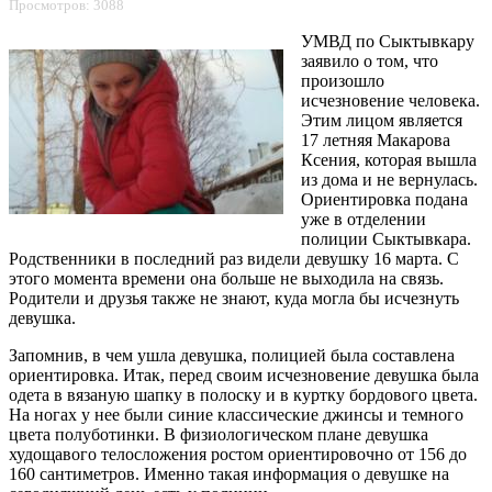
Просмотров: 3088
УМВД по Сыктывкару
заявило о том, что
произошло
исчезновение человека.
Этим лицом является
17 летняя Макарова
Ксения, которая вышла
из дома и не вернулась.
Ориентировка подана
уже в отделении
полиции Сыктывкара.
Родственники в последний раз видели девушку 16 марта. С
этого момента времени она больше не выходила на связь.
Родители и друзья также не знают, куда могла бы исчезнуть
девушка.
Запомнив, в чем ушла девушка, полицией была составлена
ориентировка. Итак, перед своим исчезновение девушка была
одета в вязаную шапку в полоску и в куртку бордового цвета.
На ногах у нее были синие классические джинсы и темного
цвета полуботинки. В физиологическом плане девушка
худощавого телосложения ростом ориентировочно от 156 до
160 сантиметров. Именно такая информация о девушке на