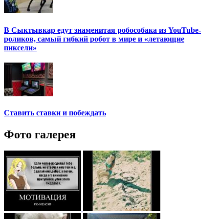
В Сыктывкар едут знаменитая робособака из YouTube-
роликов, самый гибкий робот в мире и «летающие
пиксели»
Ставить ставки и побеждать
Фото галерея