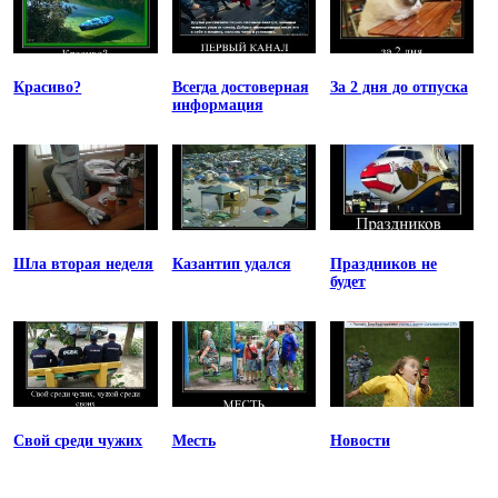
Красиво?
Всегда достоверная
За 2 дня до отпуска
информация
Шла вторая неделя
Казантип удался
Праздников не
будет
Свой среди чужих
Месть
Новости