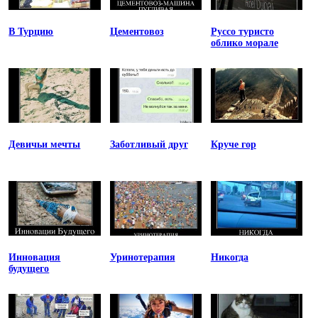
В Турцию
Цементовоз
Руссо туристо
облико морале
Девичьи мечты
Заботливый друг
Круче гор
Инновация
Уринотерапия
Никогда
будущего