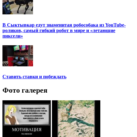
В Сыктывкар едут знаменитая робособака из YouTube-
роликов, самый гибкий робот в мире и «летающие
пиксели»
Ставить ставки и побеждать
Фото галерея