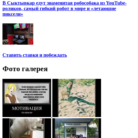
В Сыктывкар едут знаменитая робособака из YouTube-
роликов, самый гибкий робот в мире и «летающие
пиксели»
Ставить ставки и побеждать
Фото галерея