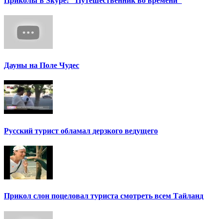
Приколы в Skype: "Путешественник во времени"
Дауны на Поле Чудес
Русский турист обламал дерзкого ведущего
Прикол слон поцеловал туриста смотреть всем Тайланд