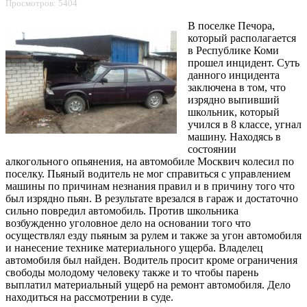
Просмотров: 5404
В поселке Печора,
который располагается
в Республике Коми
прошел инцидент. Суть
данного инцидента
заключена в том, что
изрядно выпивший
школьник, который
учился в 8 классе, угнал
машину. Находясь в
состоянии
алкогольного опьянения, на автомобиле Москвич колесил по
поселку. Пьяный водитель не мог справиться с управлением
машины по причинам незнания правил и в причину того что
был изрядно пьян. В результате врезался в гараж и достаточно
сильно повредил автомобиль. Против школьника
возбужденно уголовное дело на основании того что
осуществлял езду пьяным за рулем и также за угон автомобиля
и нанесение технике материального ущерба. Владелец
автомобиля был найден. Водитель просит кроме ограничения
свободы молодому человеку также и то чтобы парень
выплатил материальный ущерб на ремонт автомобиля. Дело
находиться на рассмотрении в суде.