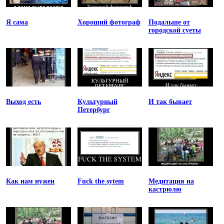
Я сама
Хороший фотограф
Подальше от
городской суеты
Выход есть
Культурный
И так бывает
Петербург
Как нам нужен
Fuck the sytem
Медитация на
кастрюлю