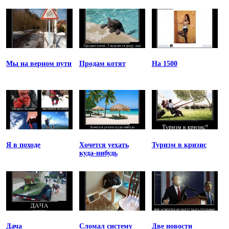
Мы на верном пути
Продам котят
На 1500
Я в походе
Хочется уехать
Туризм в кризис
куда-нибудь
Дача
Сломал систему
Две новости