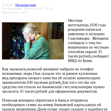
Рубрика:
Происшествия
Опубликовано: 14 июня 2017, 14:58
Просмотров: 3452
Местная
жительница,1936 года
рождения написала
заявление в полицию
Сыктывкара. Женщина
сообщила о том,что
мошенники не честным
способом украли 35
тысяч рублей,сообщают
МВД по Коми.
Как оказалось,пожилой женщине набрали на телефон
незнакомые люди.Они сказали что за раннее купленные
мед.препараты низкого качества ей оплатят компенсацию
эквивалентом 630 тысячам рублей.Для того что бы эти
средства поступили на банковский счет,пенсионерке нужно
заплатить 35 тысяч рублей для оформления документов.
Пожилая женщина обратилась в банк,и отправила
необходимую сумму на номер банковской карты,какую ей
указали мошенники.Днем позже злодеи сказали о надобности