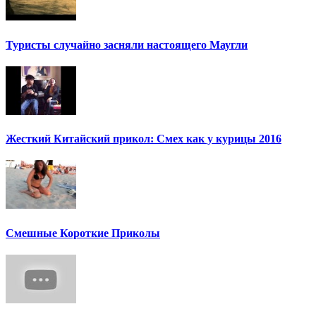
Туристы случайно засняли настоящего Маугли
Жесткий Китайский прикол: Смех как у курицы 2016
Смешные Короткие Приколы