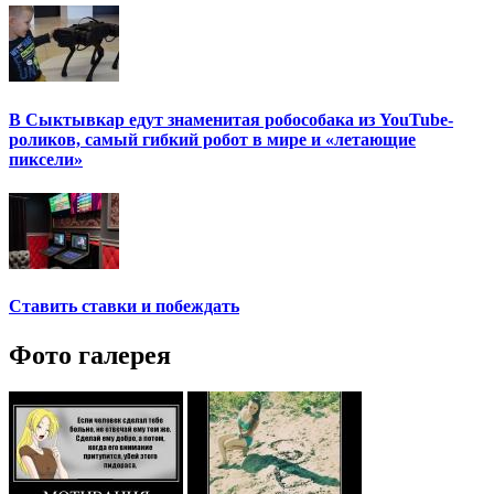
В Сыктывкар едут знаменитая робособака из YouTube-
роликов, самый гибкий робот в мире и «летающие
пиксели»
Ставить ставки и побеждать
Фото галерея