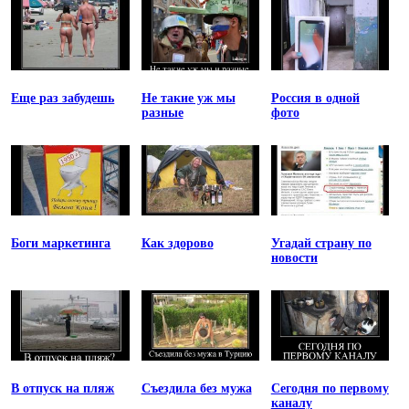
Еще раз забудешь
Не такие уж мы
Россия в одной
разные
фото
Боги маркетинга
Как здорово
Угадай страну по
новости
В отпуск на пляж
Съездила без мужа
Сегодня по первому
каналу