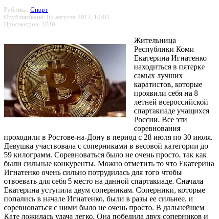
Рубрика:
Спорт
Опубликовано: 05 августа 2017, 10:03
Просмотров: 3730
Жительница
Республики Коми
Екатерина Игнатенко
находиться в пятерке
самых лучших
каратистов, которые
проявили себя на 8
летней всероссийской
спартакиаде учащихся
России. Все эти
соревнования
проходили в Ростове-на-Дону в период с 28 июля по 30 июля.
Девушка участвовала с соперниками в весовой категории до
59 килограмм. Соревноваться было не очень просто, так как
были сильные конкуренты. Можно отметить то что Екатерина
Игнатенко очень сильно потрудилась для того чтобы
отвоевать для себя 5 место на данной спартакиаде. Сначала
Екатерина уступила двум соперникам. Соперники, которые
попались в начале Игнатенко, были в разы ее сильнее, и
соревноваться с ними было не очень просто. В дальнейшем
Кате ложилась удача легко. Она победила двух соперников и