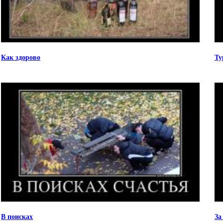
Как здорово
Ту
В поисках
За