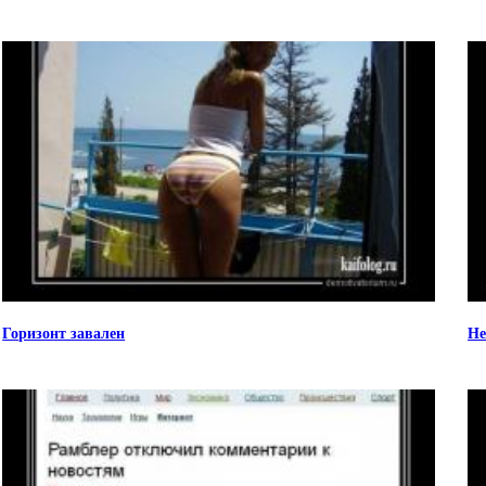
Горизонт завален
Не