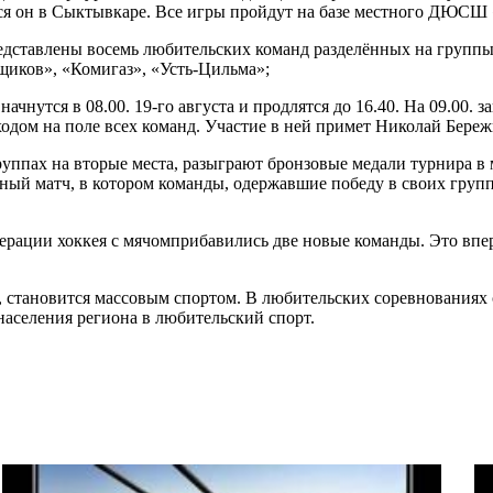
тся он в Сыктывкаре. Все игры пройдут на базе местного ДЮСШ
едставлены восемь любительских команд разделённых на группы
щиков», «Комигаз», «Усть-Цильма»;
начнутся в 08.00. 19-го августа и продлятся до 16.40. На 09.00
одом на поле всех команд. Участие в ней примет Николай Береж
ппах на вторые места, разыграют бронзовые медали турнира в м
ный матч, в котором команды, одержавшие победу в своих группа
Федерации хоккея с мячомприбавились две новые команды. Это 
, становится массовым спортом. В любительских соревнованиях
населения региона в любительский спорт.