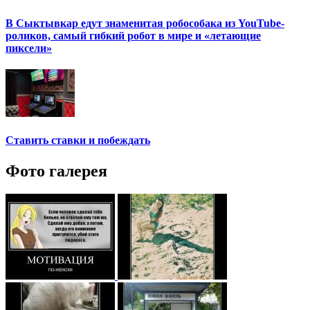
В Сыктывкар едут знаменитая робособака из YouTube-
роликов, самый гибкий робот в мире и «летающие
пиксели»
Ставить ставки и побеждать
Фото галерея