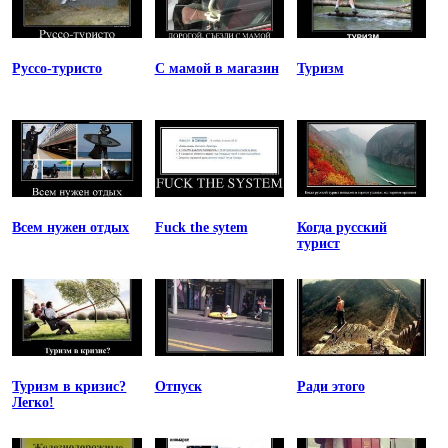
Руссо-туристо
С мамой в магазин
Туризм
Всем нужен отдых
Fuck the sytem
Когда русский
турист
Туризм в кризис?
Отпуск
Ради этого
Легко!