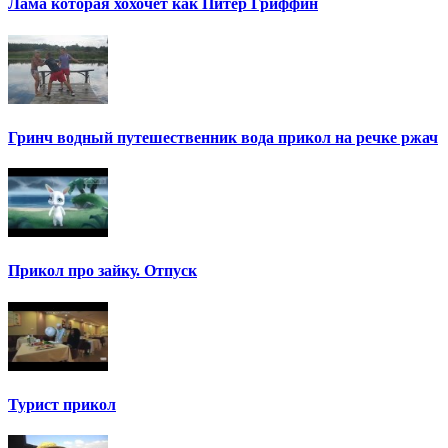
Лама которая хохочет как Питер Гриффин
Гринч водный путешественник вода прикол на речке ржач
Прикол про зайку. Отпуск
Турист прикол