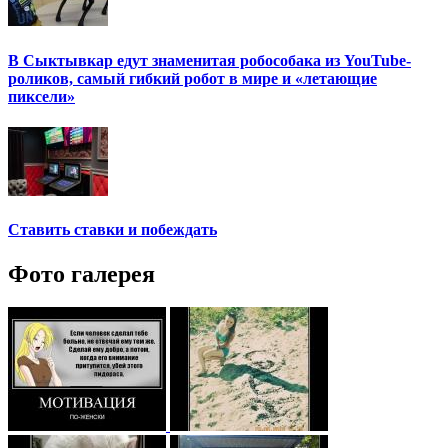
В Сыктывкар едут знаменитая робособака из YouTube-
роликов, самый гибкий робот в мире и «летающие
пиксели»
Ставить ставки и побеждать
Фото галерея