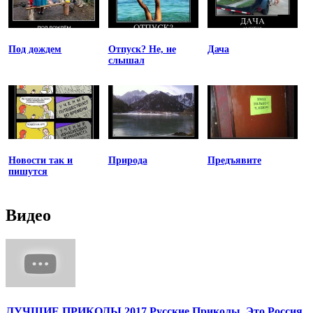
Под дождем
Отпуск? Не, не
Дача
слышал
Новости так и
Природа
Предъявите
пишутся
Видео
ЛУЧШИЕ ПРИКОЛЫ 2017 Русские Приколы, Это Россия,