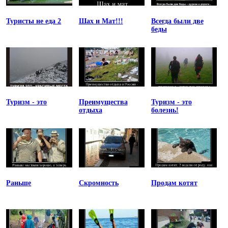
Туристы не еда 2
Шах и Мат!!!
Всегда были две
беды
Туризм - это
Преимущества
Туризм - это
отдыха
болезнь!
Раньше
Скромность
Продам котят