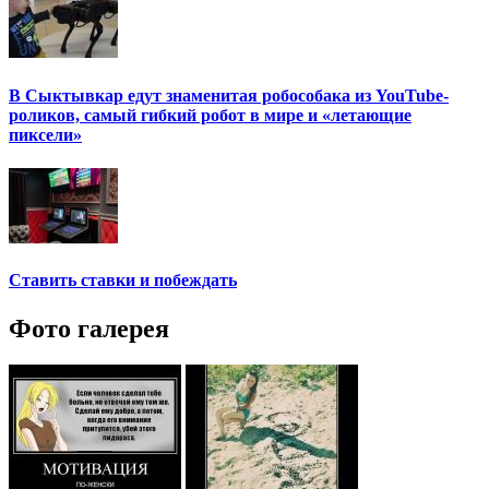
В Сыктывкар едут знаменитая робособака из YouTube-
роликов, самый гибкий робот в мире и «летающие
пиксели»
Ставить ставки и побеждать
Фото галерея