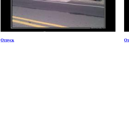
Отпуск
От