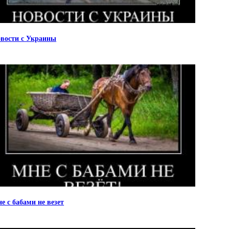
вости с Украины
е с бабами не везет