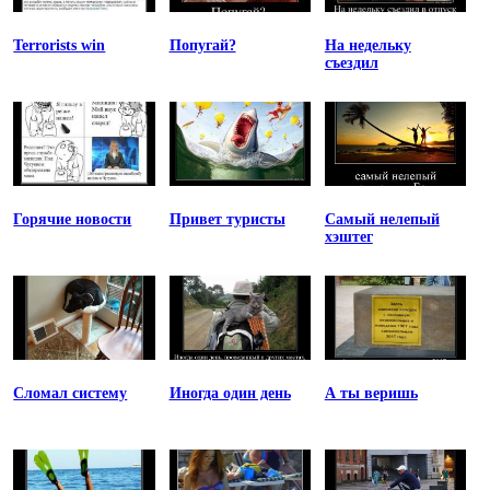
Terrorists win
Попугай?
На недельку
съездил
Горячие новости
Привет туристы
Самый нелепый
хэштег
Сломал систему
Иногда один день
А ты веришь