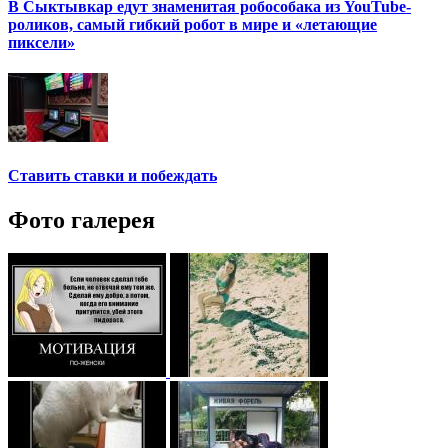
В Сыктывкар едут знаменитая робособака из YouTube-
роликов, самый гибкий робот в мире и «летающие
пиксели»
Ставить ставки и побеждать
Фото галерея