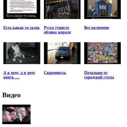
Есть какая то свзяь
Руссо туристо
Все включено
облико морале
А я хочу, а я хочу
Скромность
Подальше от
опять ....
городской суеты
Видео