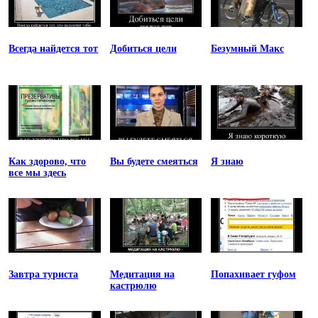
Всегда найдется тот
Добиться цели
Безумный Макс
Как здорово, что
Вы будете смеяться
Я знаю
все мы здесь
Завтра туриста
Медитация на
Попахивает гуфом
кастрюлю