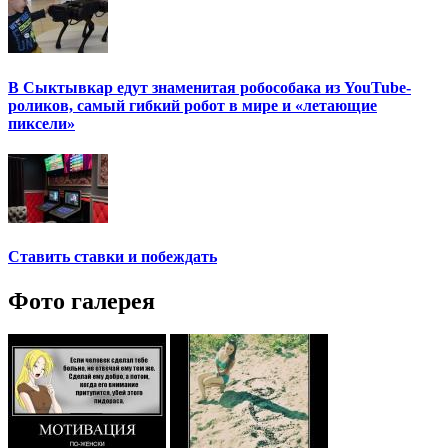
В Сыктывкар едут знаменитая робособака из YouTube-
роликов, самый гибкий робот в мире и «летающие
пиксели»
Ставить ставки и побеждать
Фото галерея