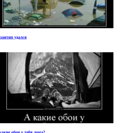
зантип удался
какие обои у тебя дома?