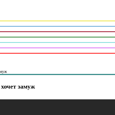
амуж
очет замуж