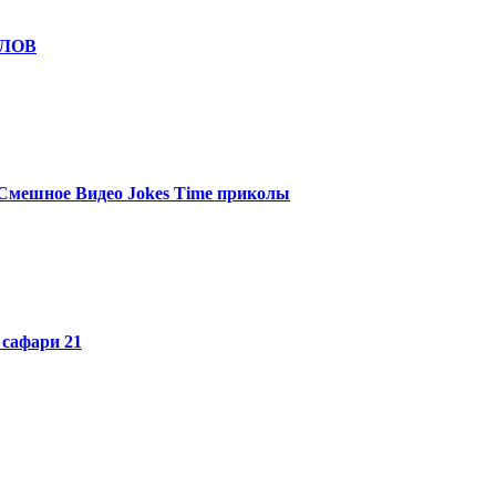
ОЛОВ
мешное Видео Jokes Time приколы
афари 21