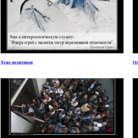
Хуже политиков
От