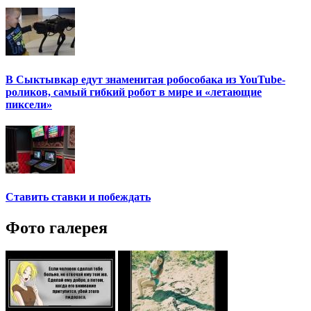
В Сыктывкар едут знаменитая робособака из YouTube-
роликов, самый гибкий робот в мире и «летающие
пиксели»
Ставить ставки и побеждать
Фото галерея