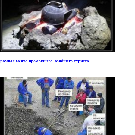
ромная мечта промокшего, озябшего туриста