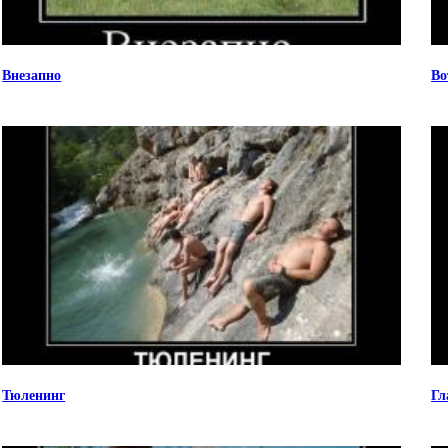
Внезапно
Во
Тюленинг
Гл