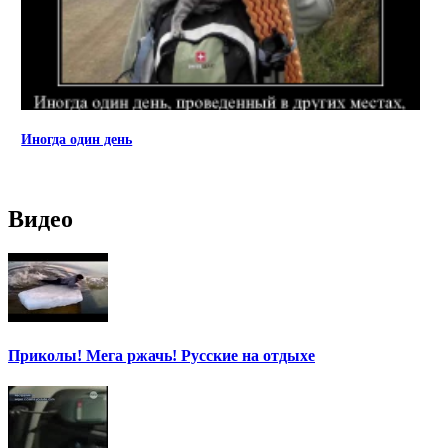
Иногда один день
Видео
Приколы! Мега ржачь! Русские на отдыхе