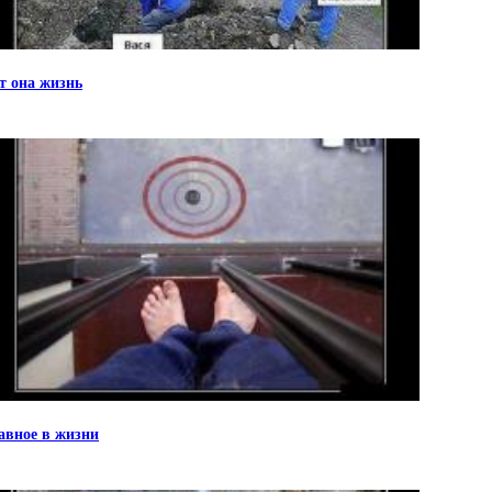
т она жизнь
авное в жизни