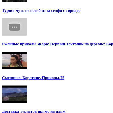
Турист чуть не погиб из-за селфи с торнадо
Ржачные приколы Жара! Первый Тектоник на деревне! Ко
Смешные. Короткие. Приколы.75
Доставка туристов прямо на пляж