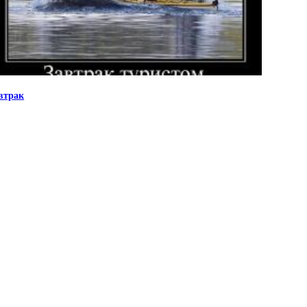
втрак