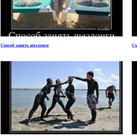
Способ занять шезлонги
Съ