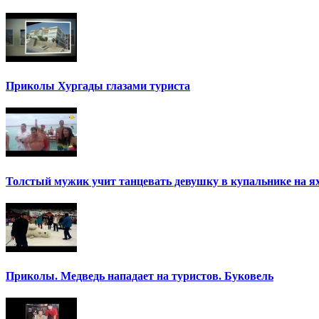
Приколы Хургады глазами туриста
Толстый мужик учит танцевать девушку в купальнике на я
Приколы. Медведь нападает на туристов. Буковель