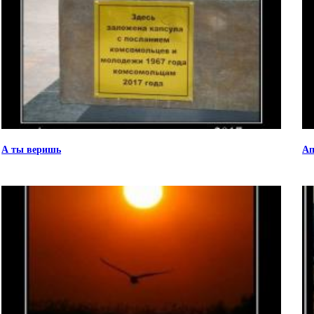
А ты веришь
Ап