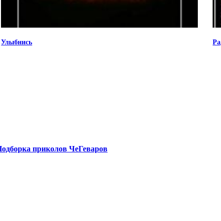
Улыбнись
Ра
Подборка приколов ЧеГеваров