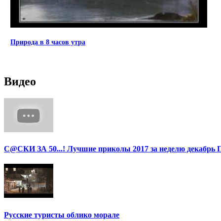
Природа в 8 часов утра
Видео
С@СКИ ЗА 50...! Лучшие приколы 2017 за неделю декабрь 
Русские туристы облико морале