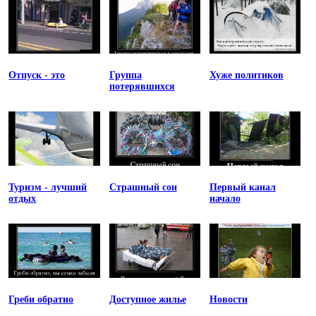
Отпуск - это
Группа
Хуже политиков
потерявшихся
Туризм - лучший
Страшный сон
Первый канал
отдых
начало
Греби обратно
Доступное жилье
Новости