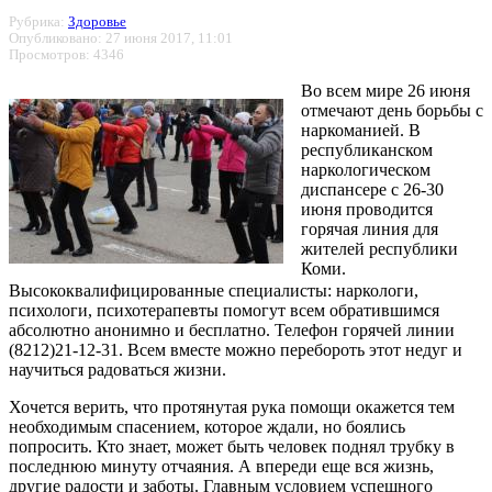
Рубрика:
Здоровье
Опубликовано: 27 июня 2017, 11:01
Просмотров: 4346
Во всем мире 26 июня
отмечают день борьбы с
наркоманией. В
республиканском
наркологическом
диспансере с 26-30
июня проводится
горячая линия для
жителей республики
Коми.
Высококвалифицированные специалисты: наркологи,
психологи, психотерапевты помогут всем обратившимся
абсолютно анонимно и бесплатно. Телефон горячей линии
(8212)21-12-31. Всем вместе можно перебороть этот недуг и
научиться радоваться жизни.
Хочется верить, что протянутая рука помощи окажется тем
необходимым спасением, которое ждали, но боялись
попросить. Кто знает, может быть человек поднял трубку в
последнюю минуту отчаяния. А впереди еще вся жизнь,
другие радости и заботы. Главным условием успешного