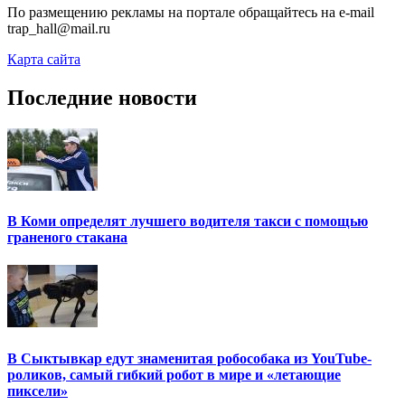
По размещению рекламы на портале обращайтесь на e-mail
trap_hall@mail.ru
Карта сайта
Последние новости
В Коми определят лучшего водителя такси с помощью
граненого стакана
В Сыктывкар едут знаменитая робособака из YouTube-
роликов, самый гибкий робот в мире и «летающие
пиксели»