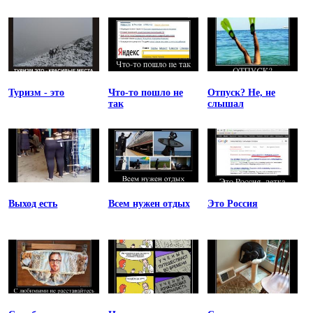
Туризм - это
Что-то пошло не
Отпуск? Не, не
так
слышал
Выход есть
Всем нужен отдых
Это Россия