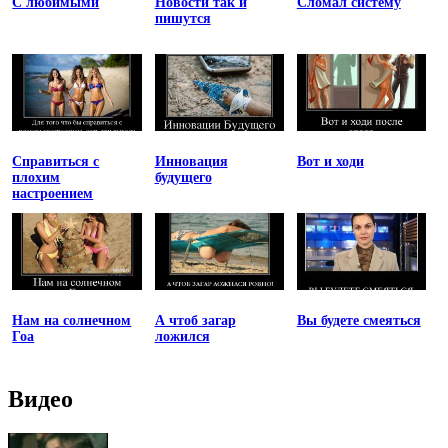
С любимыми
Новости так и
Сломал систему
пишутся
Справиться с
Инновация
Вот и ходи
плохим
будущего
настроением
Нам на солнечном
А чтоб загар
Вы будете смеяться
Гоа
ложился
Видео