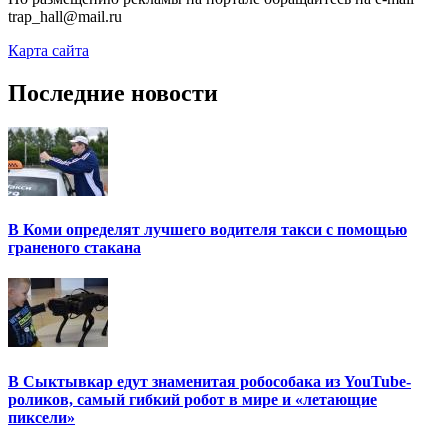
trap_hall@mail.ru
Карта сайта
Последние новости
В Коми определят лучшего водителя такси с помощью
граненого стакана
В Сыктывкар едут знаменитая робособака из YouTube-
роликов, самый гибкий робот в мире и «летающие
пиксели»