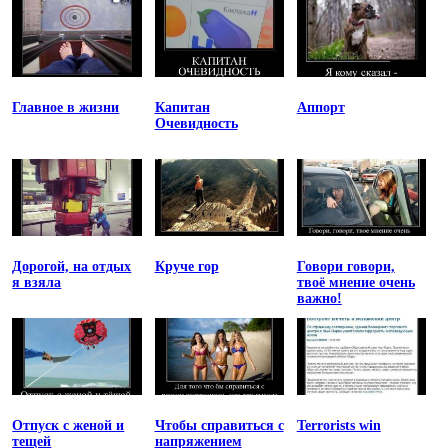
Главное в жизни
Капитан
Аппорт
Очевидность
Дорогой, на отдых
Круче гор
Говори говори,
я взяла
твоё мнение очень
важно!
Отпуск с женой и
Чтобы справиться с
Terrorists win
тещей
напряжением