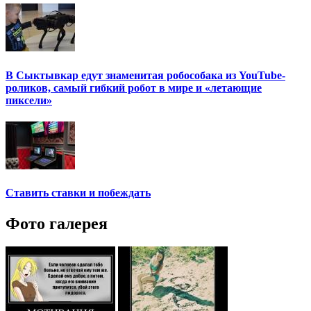
В Сыктывкар едут знаменитая робособака из YouTube-
роликов, самый гибкий робот в мире и «летающие
пиксели»
Ставить ставки и побеждать
Фото галерея