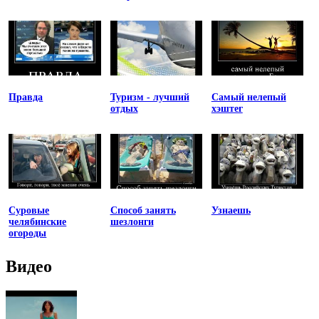
Правда
Туризм - лучший
Самый нелепый
отдых
хэштег
Суровые
Способ занять
Узнаешь
челябинские
шезлонги
огороды
Видео