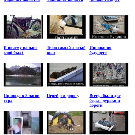
Я почему раньше
Твою самый лютый
Инновация
злой был?
враг
будущего
Природа в 8 часов
Перейдем дорогу
Всегда были две
утра
беды - дураки и
дороги