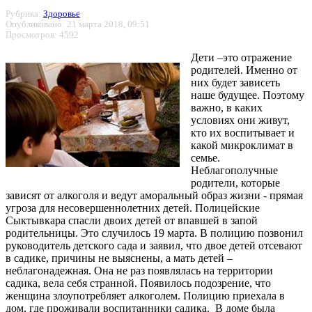
Рубрика:
Здоровье
Опубликовано: 21 марта 2018, 09:51
Просмотров: 4592
Дети –это отражение
родителей. Именно от
них будет зависеть
наше будущее. Поэтому
важно, в каких
условиях они живут,
кто их воспитывает и
какой микроклимат в
семье.
Неблагополучные
родители, которые
зависят от алкоголя и ведут аморальный образ жизни - прямая
угроза для несовершеннолетних детей. Полицейские
Сыктывкара спасли двоих детей от впавшей в запой
родительницы. Это случилось 19 марта. В полицию позвонил
руководитель детского сада и заявил, что двое детей отсевают
в садике, причины не выяснены, а мать детей –
неблагонадежная. Она не раз появлялась на территории
садика, вела себя странной. Появилось подозрение, что
женщина злоупотребляет алкоголем. Полицию приехала в
дом, где проживали воспитанники садика. В доме была