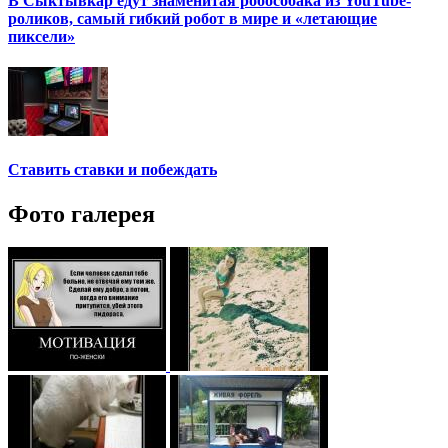
В Сыктывкар едут знаменитая робособака из YouTube-
роликов, самый гибкий робот в мире и «летающие
пиксели»
Ставить ставки и побеждать
Фото галерея