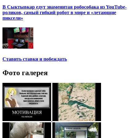
В Сыктывкар едут знаменитая робособака из YouTube-
роликов, самый гибкий робот в мире и «летающие
пиксели»
Ставить ставки и побеждать
Фото галерея