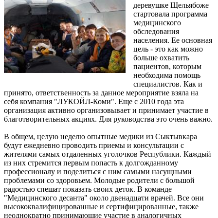
деревушке Щельябоже
стартовала программа
медицинского
обследования
населения. Ее основная
цель - это как можно
больше охватить
пациентов, которым
необходима помощь
специалистов. Как и
принято, ответственность за данное мероприятие взяла на
себя компания "ЛУКОЙЛ-Коми". Еще с 2010 года эта
организация активно организовывает и принимает участие в
благотворительных акциях. Для руководства это очень важно.
В общем, целую неделю опытные медики из Сыктывкара
будут ежедневно проводить приемы и консультации с
жителями самых отдаленных уголочков Республики. Каждый
из них стремится первым попасть к долгожданному
профессионалу и поделиться с ним самыми насущными
проблемами со здоровьем. Молодые родители с большой
радостью спешат показать своих деток. В команде
"Медицинского десанта" около двенадцати врачей. Все они
высококвалифицированные и сертифицированные, также
неоднократно принимающие участие в аналогичных