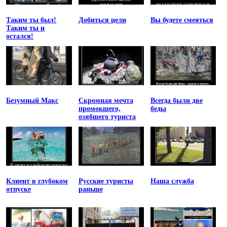
Таким ты был!
Добиться цели
Вы будете смеяться
Таким ты и
остался!
Безумный Макс
Скромная мечта
Всегда были две
промокшего,
беды
озябшего туриста
Клиент в глубоком
Русские туристы
Наша служба
отпуске
раньше