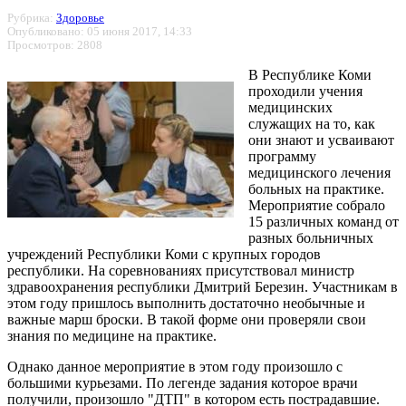
Рубрика:
Здоровье
Опубликовано: 05 июня 2017, 14:33
Просмотров: 2808
В Республике Коми
проходили учения
медицинских
служащих на то, как
они знают и усваивают
программу
медицинского лечения
больных на практике.
Мероприятие собрало
15 различных команд от
разных больничных
учреждений Республики Коми с крупных городов
республики. На соревнованиях присутствовал министр
здравоохранения республики Дмитрий Березин. Участникам в
этом году пришлось выполнить достаточно необычные и
важные марш броски. В такой форме они проверяли свои
знания по медицине на практике.
Однако данное мероприятие в этом году произошло с
большими курьезами. По легенде задания которое врачи
получили, произошло "ДТП" в котором есть пострадавшие.