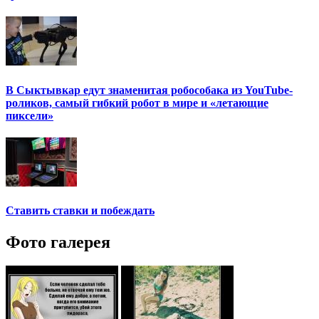
В Сыктывкар едут знаменитая робособака из YouTube-
роликов, самый гибкий робот в мире и «летающие
пиксели»
Ставить ставки и побеждать
Фото галерея