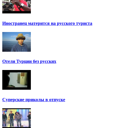
Иностранец матерится на русского туриста
Отели Турции без русских
Суперские приколы в отпуске